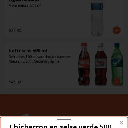
Agua natural 500 ml
$39.00
Refrescos 500 ml
Refrescos 500 ml varedad de sabores 
Regular, Light, Manzana y Sprite
$45.00
Chicharron en salsa verde 500