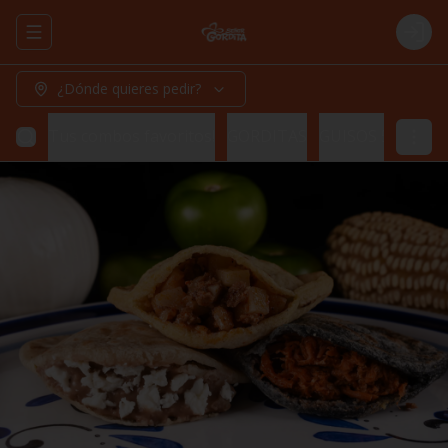
Abrir menu de navegación
Logi
¿Dónde quieres pedir?
Tus combos favoritos!
GORDITAS
GUISOS 500 ML