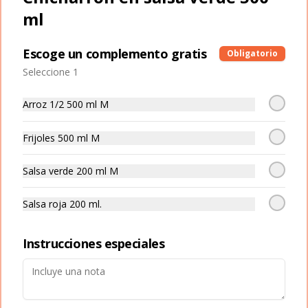
ml
Escoge un complemento gratis
Obligatorio
Conócenos
Seleccione 1
Zona de Delivery
Arroz 1/2 500 ml M
Términos y condiciones
Política de privacidad
Frijoles 500 ml M
Redes sociales
Salsa verde 200 ml M
Instagram
Salsa roja 200 ml.
Facebook
Instrucciones especiales
Mi cuenta
Pedir
Iniciar sesión