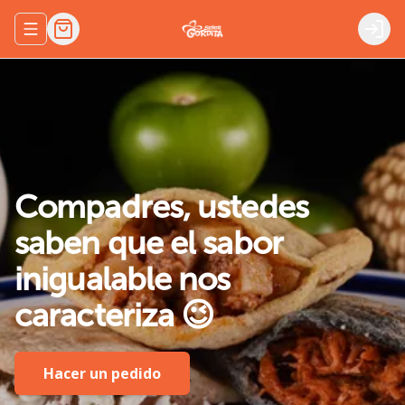
Abrir menu de navegación
Logi
Compadres,
ustedes
saben
que
el
sabor
inigualable
nos
caracteriza
😉
Hacer un pedido