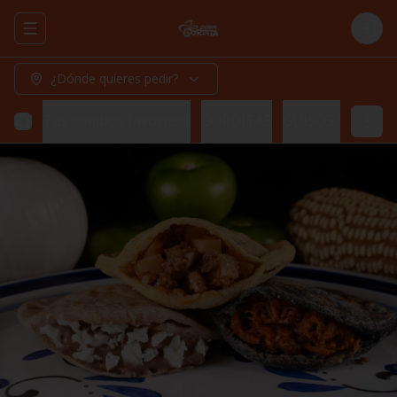
Abrir menu de navegación
Logi
¿Dónde quieres pedir?
Tus combos favoritos!
GORDITAS
GUISOS 500 ML