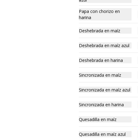
Papa con chorizo en
Gordita de revoltijo
harina
Deliciosa gordita de diferentes 
guisos en maíz blanco, maíz azul o 
Deshebrada en maíz
harina recién hecha.
Deshebrada en maíz azul
$45.00
Deshebrada en harina
Gordita de quesadilla
Sincronizada en maíz
Deliciosa gordita de queso 
derretido en maíz blanco, maíz 
azul o harina recién hecha.
Sincronizada en maíz azul
$45.00
Sincronizada en harina
Quesadilla en maíz
Gordita de papa con
chorizo
Quesadilla en maíz azul