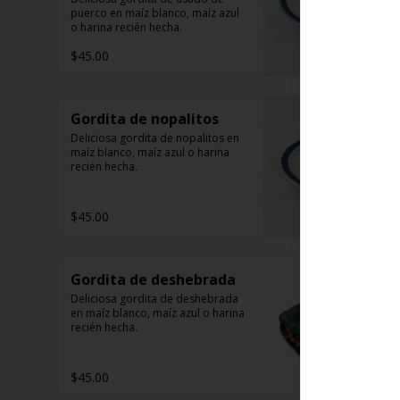
puerco en maíz blanco, maíz azul 
o harina recién hecha.
$45.00
Gordita de nopalitos
Deliciosa gordita de nopalitos en 
maíz blanco, maíz azul o harina 
recién hecha.
$45.00
Gordita de deshebrada
Deliciosa gordita de deshebrada 
en maíz blanco, maíz azul o harina 
recién hecha.
$45.00