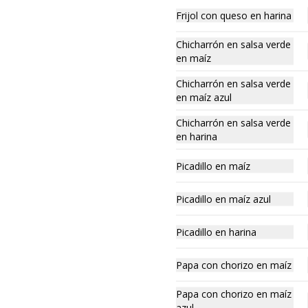
recién hecha.
Frijol con queso en harina
$45.00
Chicharrón en salsa verde
en maíz
Chicharrón en salsa verde
Gordita de huevo en
en maíz azul
salsa
Chicharrón en salsa verde
Deliciosa gordita de huevo en 
Salsa en maíz blanco, maíz azul o 
en harina
harina recién hecha.
Picadillo en maíz
$45.00
Picadillo en maíz azul
Gordita de cochinita
pibil
Picadillo en harina
Deliciosa gordita de cochinita pibil 
en maíz blanco, maíz azul o harina 
Papa con chorizo en maíz
recién hecha.
$45.00
Papa con chorizo en maíz
azul