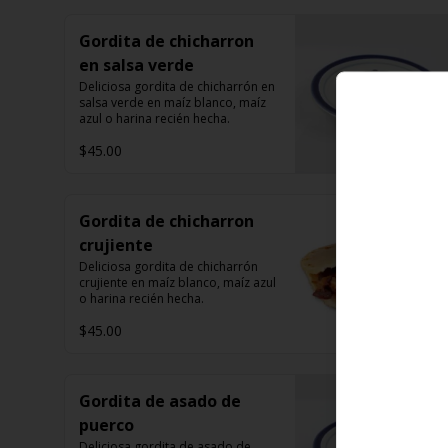
Gordita de chicharron
en salsa verde
Deliciosa gordita de chicharrón en 
salsa verde en maíz blanco, maíz 
azul o harina recién hecha.
$45.00
Gordita de chicharron
crujiente
Deliciosa gordita de chicharrón 
crujiente en maíz blanco, maíz azul 
o harina recién hecha.
$45.00
Gordita de asado de
puerco
Deliciosa gordita de asado de 