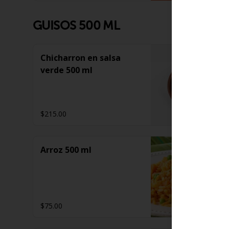
GUISOS 500 ML
Chicharron en salsa
verde 500 ml
$215.00
Arroz 500 ml
$75.00