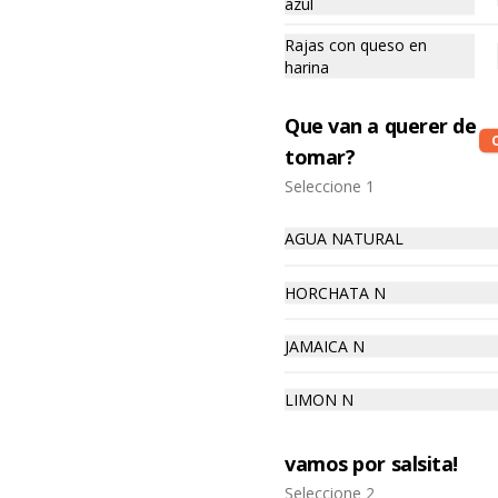
azul
Rajas con queso en
harina
Que van a querer de
Frijol 500 ml
tomar?
Seleccione 1
AGUA NATURAL
$75.00
HORCHATA N
Chicharron crujiente
JAMAICA N
500 ml
LIMON N
$319.00
vamos por salsita!
Seleccione 2