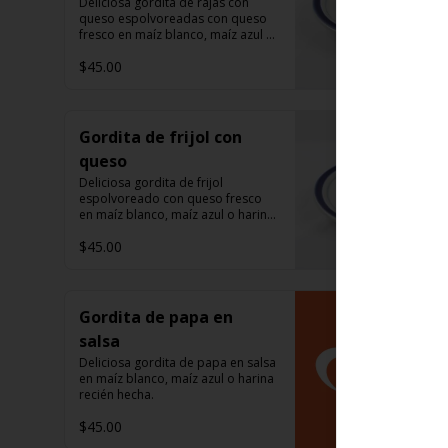
Deliciosa gordita de rajas con 
queso espolvoreadas con queso 
fresco en maíz blanco, maíz azul o 
harina recién hecha.
$45.00
Gordita de frijol con
queso
Deliciosa gordita de frijol 
espolvoreado con queso fresco 
en maíz blanco, maíz azul o harina 
recién hecha.
$45.00
Gordita de papa en
salsa
Deliciosa gordita de papa en salsa 
en maíz blanco, maíz azul o harina 
recién hecha.
$45.00