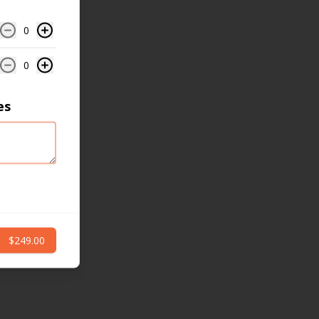
0
0
es
$249.00