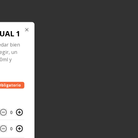
UAL 1
Close
edar bien
egir, un
0ml y
Obligatorio
0
0