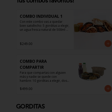
Tus combos favoritos!
COMBO INDIVIDUAL 1
Con este combo vas a quedar 
bien satisfecho: 5 gorditas a elegir, 
un agua fresca natural de 500ml y 
hasta dos salsitas.
$249.00
COMBO PARA
COMPARTIR
Para que compartas con alguien 
más y nadie se quede con 
hambre: 10 gorditas a elegir, dos 
aguas frescas naturales de 500ml 
$499.00
y hasta 5 salsitas.
GORDITAS