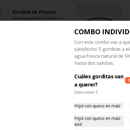
Gordita de frijoles
Deliciosa gordita de frijoles en 
maíz blanco, maíz azul o harina 
recién hecha
COMBO INDIVID
Con este combo vas a qu
$45.00
satisfecho: 5 gorditas a el
agua fresca natural de 50
hasta dos salsitas.
Gordita de carnita en
salsa verde
Cuáles gorditas van
Deliciosa gordita de carnita en 
salsa verde en maíz blanco, maíz 
a querer?
azul o harina recién hecha.
Seleccione 5
$45.00
Frijol con queso en maíz
Gordita de picadillo
Frijol con queso en maíz
Deliciosa gordita de picadillo en 
azul
maíz blanco, maíz azul o harina 