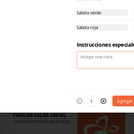
Asado de puerco 500 ml
Salsita verde
Salsita roja
$215.00
Instrucciones especial
Deshebrada 500 ml
$215.00
Agregar
PAPA EN SALSA 500 ML
DELICIOSA PAPITA EN SALSA ROJA.