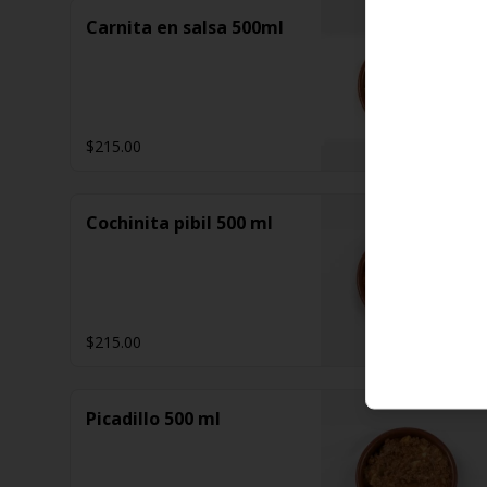
Carnita en salsa 500ml
$215.00
Cochinita pibil 500 ml
$215.00
Picadillo 500 ml