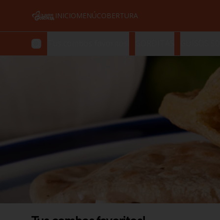
INICIO
MENÚ
COBERTURA
Tus combos favoritos!
GORDITAS
GUISOS 50