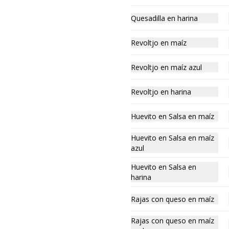
Deliciosa gordita de papa con 
chorizo en maíz blanco, maíz azul 
Quesadilla en harina
o harina recién hecha.
$45.00
Revoltjo en maíz
Revoltjo en maíz azul
3 Gorditas sueltas sin
relleno
Revoltjo en harina
Paquete 3 gorditas de maíz, maíz 
azul o harina recién hechas.
Huevito en Salsa en maíz
$25.00
Huevito en Salsa en maíz
azul
Gordita de chicharrón
Huevito en Salsa en
crujiente
harina
Deliciosa gordita de chicharrón 
crujiente en maíz blanco, maíz azul 
Rajas con queso en maíz
o harina recién hecha.
$45.00
Rajas con queso en maíz