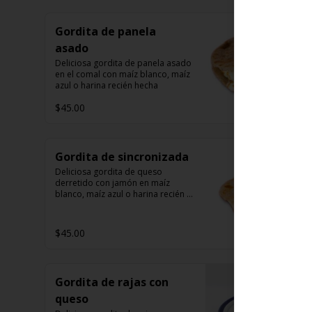
Gordita de panela
asado
Deliciosa gordita de panela asado 
en el comal con maíz blanco, maíz 
azul o harina recién hecha
$45.00
Gordita de sincronizada
Deliciosa gordita de queso 
derretido con jamón en maíz 
blanco, maíz azul o harina recién 
hecha.
$45.00
Gordita de rajas con
queso