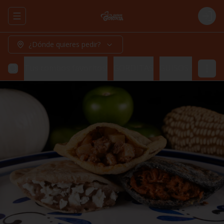
Abrir menu de navegación
Logi
¿Dónde quieres pedir?
Tus combos favoritos!
GORDITAS
GUISOS 500 ML