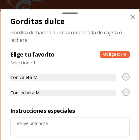
Gorditas dulce
Conócenos
Gordita de harina dulce acompañada de cajeta o
lechera.
Zona de Delivery
Términos y condiciones
Elige tu favorito
Obligatorio
Política de privacidad
Seleccione 1
Redes sociales
Con cajeta M
Instagram
Con lechera M
Facebook
Instrucciones especiales
Mi cuenta
Pedir
Iniciar sesión