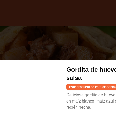
Gordita de huev
salsa
Este producto no esta disponibl
Deliciosa gordita de huevo
en maíz blanco, maíz azul 
recién hecha.