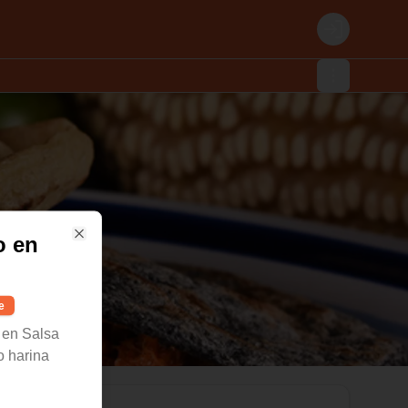
Login
o en
Close
e
 en Salsa
o harina