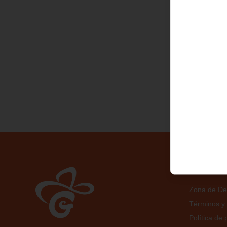
No hay prod
Conóce
Zona de Del
Términos y 
Política de 