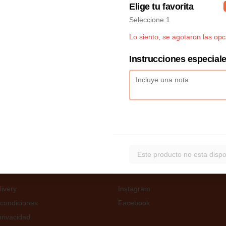
uctos en el menú
Elige tu favorita
Seleccione 1
Lo siento, se agotaron las op
Instrucciones especial
Este producto no esta dispo
nos
Redes sociales
ivery
Instagram
condiciones
Facebook
privacidad